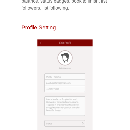
balance
,
status
badges
,
book
to
finish
,
list
followers
,
list
following
.
Profile Setting